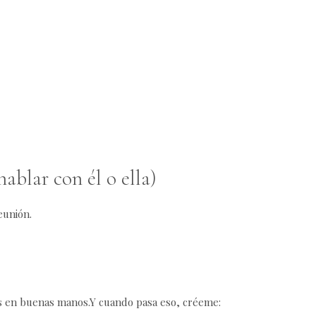
ablar con él o ella)
eunión.
ras en buenas manos.Y cuando pasa eso, créeme: