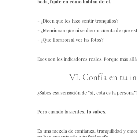
boda,
fíjate en cómo hablan de él.
- ¿Dicen que les hizo sentir tranquilos?
- ¿Mencionan que ni se dieron cuenta de que es
- ¿Que lloraron al ver las fotos?
Esos son los indicadores reales. Porque más all
VI. Confía en tu in
¿Sabes esa sensación de “sí, esta es la persona
Pero cuando la sientes,
lo sabes
.
Es una mezcla de confianza, tranquilidad y emoc
ya has encontrado a tu fotógrafo.