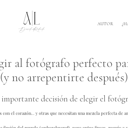
AUTOR
¿H
ir al fotógrafo perfecto pa
(y no arrepentirte después)
importante decisión de elegir el fotóg
s con el corazón… y otras que necesitan una mezcla perfecta de am
a ilusión del mundo (¡enhorabuena!), pero entre fincas, menús y 