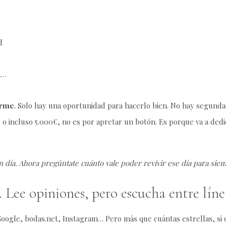
d
n…
orme
. Solo hay una oportunidad para hacerlo bien. No hay segunda
0 o incluso 5.000€, no es por apretar un botón. Es porque va a dedi
n día. Ahora pregúntate cuánto vale poder revivir ese día para sie
. Lee opiniones, pero escucha entre líne
oogle, bodas.net, Instagram… Pero más que cuántas estrellas, si q